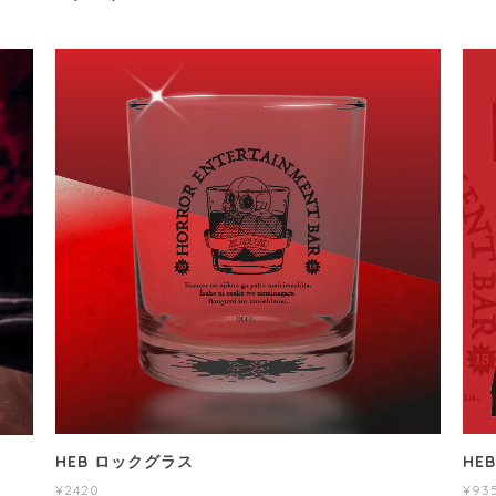
ラス
HEB ジップアップパーカ
¥9350