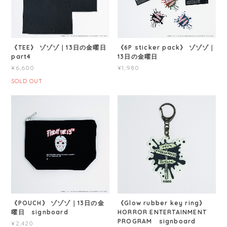
《TEE》 ゾゾゾ｜13日の金曜日
《6P sticker pack》 ゾゾゾ｜
part4
13日の金曜日
¥6,600
¥1,980
SOLD OUT
《POUCH》 ゾゾゾ｜13日の金
《Glow rubber key ring》
曜日 signboard
HORROR ENTERTAINMENT
PROGRAM signboard
¥2,420