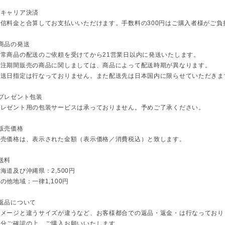
・キャリア決済
通信料金と合算してお支払いいただけます。手数料の300円はご購入者様がご負
商品の発送
通常商品の配送のご依頼を受けてから21営業日以内に発送いたします。
受注期間販売の商品に関しましては、商品によって配送時期が異なります。
配送日指定は行なっておりません。また配送先は日本国内に限らせていただきま
■プレゼント包装
プレゼント用の包装サービスは承っておりません。予めご了承ください。
販売価格
販売価格は、表示された金額（表示価格／消費税込）と致します。
送料
海道及び沖縄県：2,500円
の他地域：一律1,100円
■返品について
イメージと違うサイズが違うなど、お客様都合での返品・返金・は行なっており
十分ご確認の上、ご購入お願いいたします