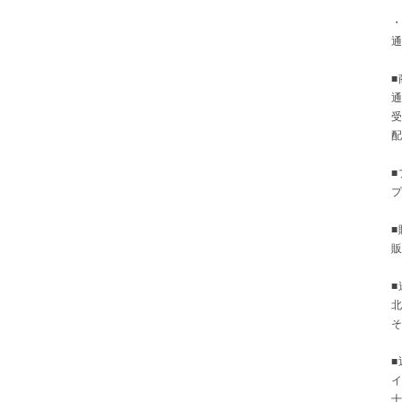
■
■
■
北
そ