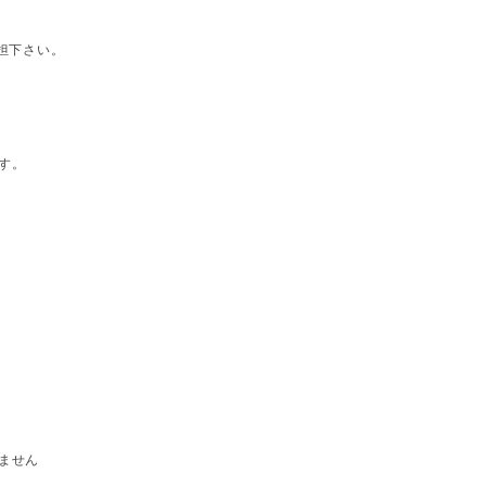
担下さい。
す。
ません