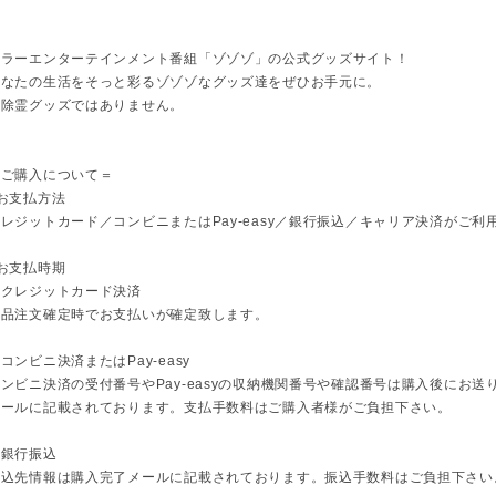
ホラーエンターテインメント番組「ゾゾゾ」の公式グッズサイト！
あなたの生活をそっと彩るゾゾゾなグッズ達をぜひお手元に。
※除霊グッズではありません。
＝ご購入について＝
お支払方法
レジットカード／コンビニまたはPay-easy／銀行振込／キャリア決済がご利
お支払時期
・クレジットカード決済
商品注文確定時でお支払いが確定致します。
コンビニ決済またはPay-easy
ンビニ決済の受付番号やPay-easyの収納機関番号や確認番号は購入後にお送
メールに記載されております。支払手数料はご購入者様がご負担下さい。
・銀行振込
振込先情報は購入完了メールに記載されております。振込手数料はご負担下さい