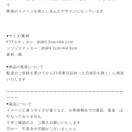
で
映画のイメージを落とし込んだデザインになっています
◾️サイズ/素材
FTTステッカー：約W5.5cm×H9.1cm
ゾゾゾステッカー：約W4.2cm×H4.8cm
素材：紙
◾️商品の発送について
配送のご依頼を受けてから21営業日以内（土日祝日を除く）に発送
いたします
ーーーーーーーーーーーーーーーーーーーーーーーーーーーーーー
ーーー
◾️返品について
イメージと違うサイズが違うなど、お客様都合での返品・返金・は
行なっておりません
十分ご確認の上、ご購入お願いいたします
万が一、不具合や欠陥がございましたら