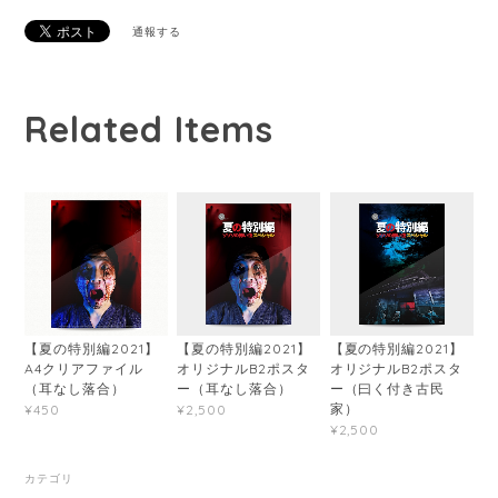
通報する
Related Items
【夏の特別編2021】
【夏の特別編2021】
【夏の特別編2021】
A4クリアファイル
オリジナルB2ポスタ
オリジナルB2ポスタ
（耳なし落合）
ー（耳なし落合）
ー（曰く付き古民
家）
¥450
¥2,500
¥2,500
カテゴリ