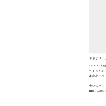
平素より、
ゾゾゾSh
たくさんの
本商品につ
青い缶バッチ
https://sh